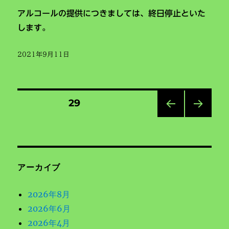
アルコールの提供につきましては、終日停止といた
します。
投
2021年9月11日
稿
日:
投
固定ページ
29
前の
次の
稿
ペー
ペー
ジ
ジ
の
アーカイブ
ペ
2026年8月
ー
2026年6月
2026年4月
ジ