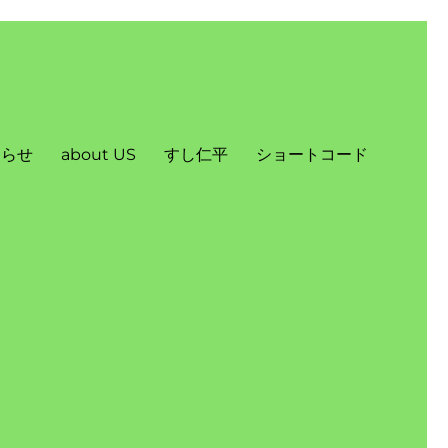
知らせ
about US
すし仁平
ショートコード