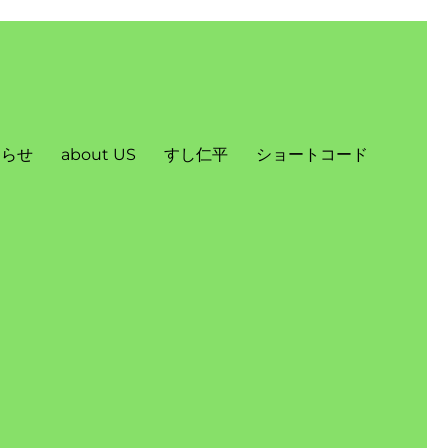
知らせ
about US
すし仁平
ショートコード