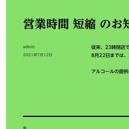
営業時間 短縮 のお
投
admin
従来、23時閉店
稿
投
2021年7月12日
8月22日までは
者
稿
日:
アルコールの提供
投
前