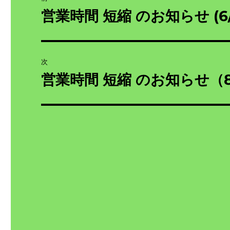
稿
営業時間 短縮 のお知らせ (6/
前
の
ナ
投
ビ
稿:
次
ゲ
営業時間 短縮 のお知らせ（8
次
の
ー
投
シ
稿:
ョ
ン