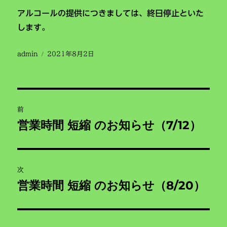
アルコールの提供につきましては、終日停止といた
します。
投
投
admin
2021年8月2日
稿
稿
者
日:
投
前
稿
営業時間 短縮 のお知らせ（7/12）
前
の
ナ
投
ビ
稿:
次
営業時間 短縮 のお知らせ（8/20）
ゲ
次
の
ー
投